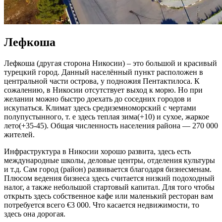
Лефкоша
Лефкоша (другая сторона Никосии) – это большой и красивый
турецкий город. Данный населённый пункт расположен в
центральной части острова, у подножия Пентактилоса. К
сожалению, в Никосии отсутствует выход к морю. Но при
желании можно быстро доехать до соседних городов и
искупаться. Климат здесь средиземноморский с чертами
полупустынного, т. е здесь теплая зима(+10) и сухое, жаркое
лето(+35-45). Общая численность населения района — 270 000
жителей.
Инфраструктура в Никосии хорошо развита, здесь есть
международные школы, деловые центры, отделения культуры
и т.д. Сам город (район) развивается благодаря бизнесменам.
Плюсом ведения бизнеса здесь считается низкий подоходный
налог, а также небольшой стартовый капитал. Для того чтобы
открыть здесь собственное кафе или маленький ресторан вам
потребуется всего
€
3 000. Что касается недвижимости, то
здесь она дорогая.