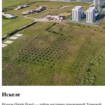
Искеле
Искеле (İskele İlçesi) — район частично признанной Турецкой