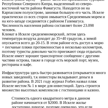
Республики Северного Кипра, выделенный из северо-
восточной части района Фамагуста. Находится он на
Карпасском полуострове, занимая большую его часть. Искеле
практически со всех сторон омывается Средиземным морем и
на юго-западе соединяется с районом Газимагуса.
Численность населения района составляет более 23.098
человек.
Климат в Искеле средиземноморский, летом здесь
температура воздуха доходит до 35+40 градусов, а зимой
опускается всего до 20-15. В этом районе есть доступ к морю
+ песчаные пляжи протяженностью в несколько километров,
поэтому туристы довольно часто приезжают сюда отдыхать.
Искеле имеет хорошее транспортное сообщение с другими
частями острова, также в городе есть морской порт, музеи,
рестораны и кафе.
Инфраструктура здесь быстро развивается (открывается много
новых заведений), т.к инвесторы вкладывают деньги в
развитие района. В 2021 году журнал Forbes назвал пляж
Искеле местом № 1 в мире для инвестиций. Здесь строится
множество высотных комплексов с гостиницами и казино.
Стоимость одного квадратного метра в данном
районе начинается от $2000. В Искеле жилье
достаточно дорогое, поэтому очевидно, что если