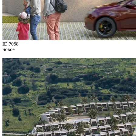
ID 7058
новое